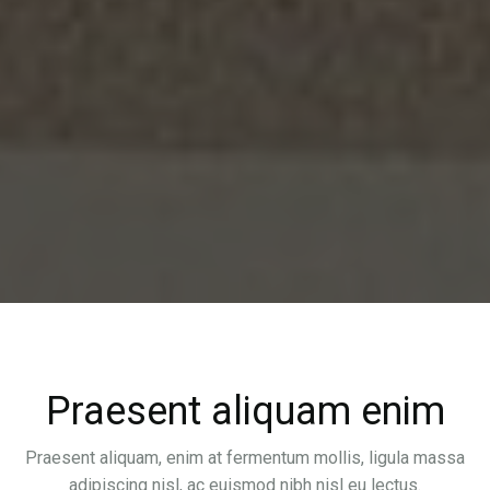
Praesent aliquam enim
Praesent aliquam, enim at fermentum mollis, ligula massa
adipiscing nisl, ac euismod nibh nisl eu lectus.