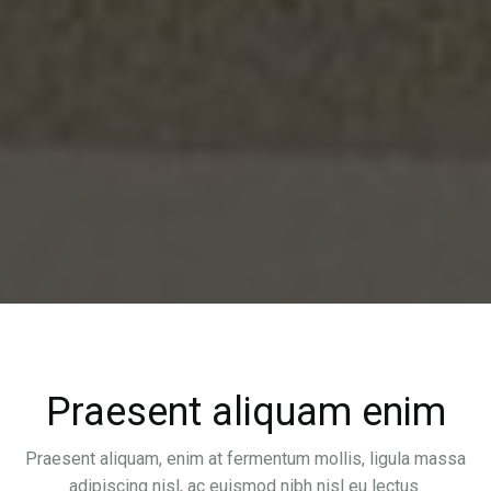
Praesent aliquam enim
Praesent aliquam, enim at fermentum mollis, ligula massa
adipiscing nisl, ac euismod nibh nisl eu lectus.